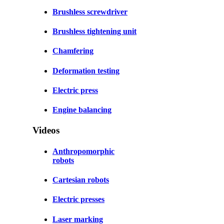
Brushless screwdriver
Brushless tightening unit
Chamfering
Deformation testing
Electric press
Engine balancing
Videos
Anthropomorphic
robots
Cartesian robots
Electric presses
Laser marking