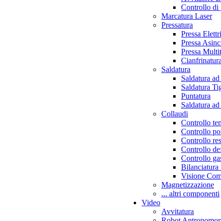
Controllo di
Marcatura Laser
Pressatura
Pressa Elettr
Pressa Asinc
Pressa Multi
Cianfrinatur
Saldatura
Saldatura ad
Saldatura Ti
Puntatura
Saldatura ad
Collaudi
Controllo te
Controllo po
Controllo re
Controllo d
Controllo g
Bilanciatura
Visione Com
Magnetizzazione
... altri componenti
Video
Avvitatura
Robot Antropomor