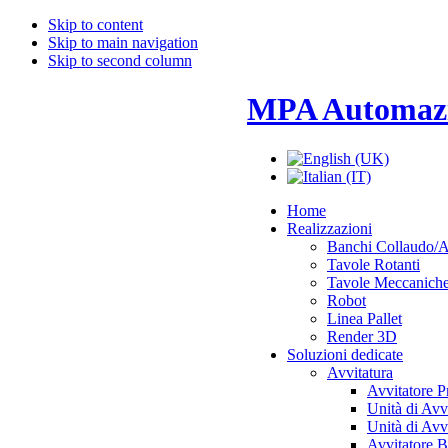
Skip to content
Skip to main navigation
Skip to second column
MPA Automaz
Home
Realizzazioni
Banchi Collaudo/
Tavole Rotanti
Tavole Meccanich
Robot
Linea Pallet
Render 3D
Soluzioni dedicate
Avvitatura
Avvitatore 
Unità di Avv
Unità di Avv
Avvitatore B