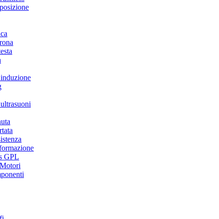
 posizione
ica
rona
testa
a
 induzione
g
 ultrasuoni
nuta
rtata
sistenza
eformazione
as GPL
 Motori
ponenti
fi