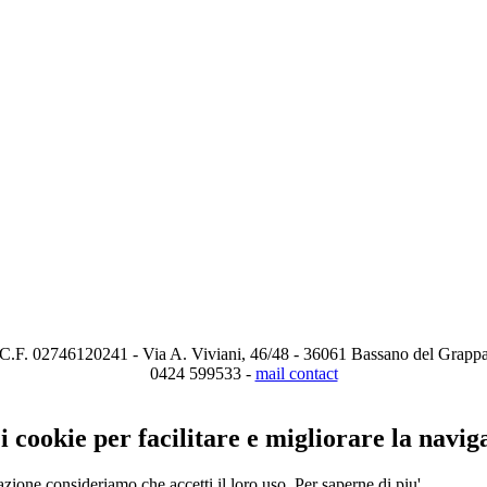
C.F. 02746120241 - Via A. Viviani, 46/48 - 36061 Bassano del Grappa
0424 599533 -
mail contact
Cookies Policy
 i cookie per facilitare e migliorare la navig
azione consideriamo che accetti il loro uso.
Per saperne di piu'