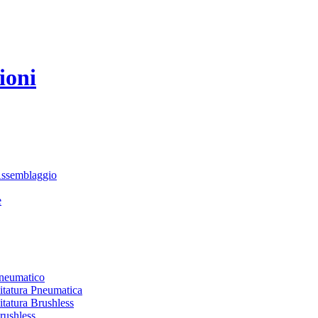
ioni
Assemblaggio
e
Pneumatico
itatura Pneumatica
itatura Brushless
rushless